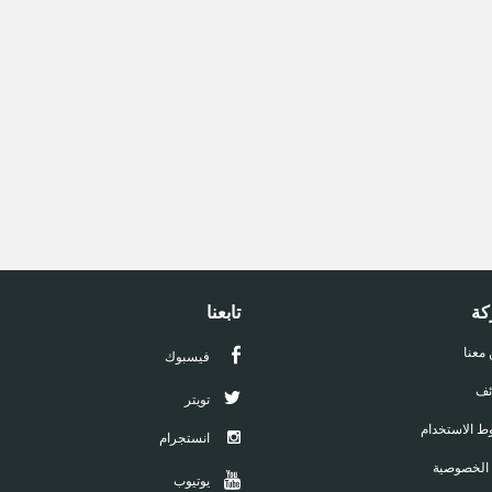
كة
تابعنا
 معنا
فيسبوك
ئف
تويتر
 الاستخدام
انستجرام
 الخصوصية
يوتيوب