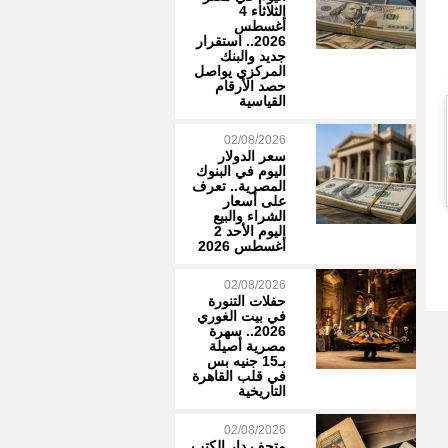
الثلاثاء 4
أغسطس
2026.. استقرار
جديد والبنك
المركزي يواصل
حصد الأرقام
القياسية
02/08/2026
سعر الدولار
اليوم في البنوك
المصرية.. تعرف
على أسعار
الشراء والبيع
اليوم الأحد 2
أغسطس 2026
02/08/2026
حفلات التنورة
في بيت الغوري
2026.. سهرة
مصرية أصيلة
بـ15 جنيه بس
في قلب القاهرة
التاريخية
02/08/2026
متحف دار الكتب