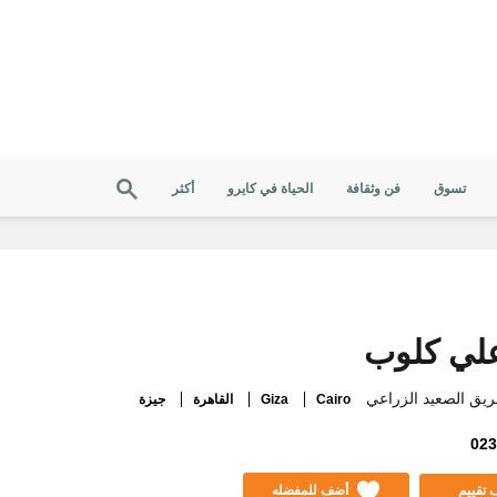
تسوق
فن وثقافة
الحياة في كايرو
أكثر
لي كلوب
Cairo
Giza
القاهرة
جيزة
023
تقييم
أضف للمفضله