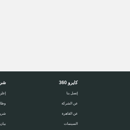
كايرو 360
شر
إتصل بنا
إعلن
عن الشركة
وظا
عن القاهرة
شروط
السينمات
بيان