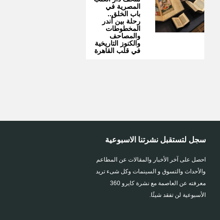
المصرية في
باب الخلق..
رحلة بين أندر
المخطوطات
والمصاحف
والكنوز التاريخية
في قلب القاهرة
سجل لتستقبل نشرتنا الاسبوعية
احصل على آخر الأخبار والمقالات عن المطاعم
والأحداث والتسوق و السينمات وكل شىء تريد
معرفته عن العاصمة مع نشرة كايرو 360
الأسبوعية لن تفقد شيئًا.