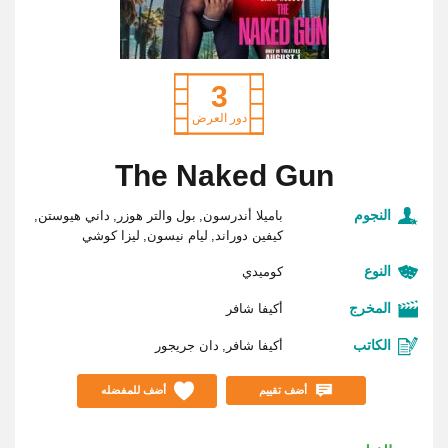
3
دور العرض
The Naked Gun
النجوم
باميلا أندرسون
بول والتر هوزر
داني هيوستن
كيفين دوراند
ليام نيسون
ليزا كوشي
النوع
كوميدي
المخرج
أكيفا شافر
الكاتب
أكيفا شافر
دان جريجور
أضف تقييم
أضف للمفضله