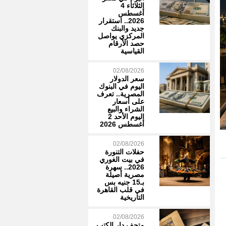
الثلاثاء 4
أغسطس
2026.. استقرار
جديد والبنك
المركزي يواصل
حصد الأرقام
القياسية
02/08/2026
سعر الدولار
اليوم في البنوك
المصرية.. تعرف
على أسعار
الشراء والبيع
اليوم الأحد 2
أغسطس 2026
02/08/2026
حفلات التنورة
في بيت الغوري
2026.. سهرة
مصرية أصيلة
بـ15 جنيه بس
في قلب القاهرة
التاريخية
02/08/2026
متحف دار الكتب