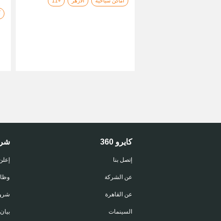
أماكن سياحية
الأزهر
+11
آ
كايرو 360
شر
إتصل بنا
إعلن
عن الشركة
وظا
عن القاهرة
شروط
السينمات
بيان