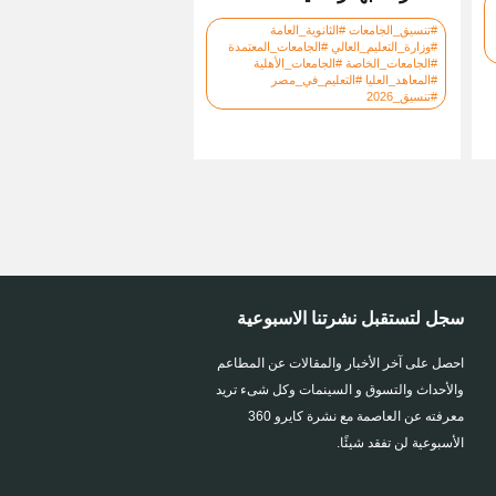
#تنسيق_الجامعات #الثانوية_العامة
#وزارة_التعليم_العالي #الجامعات_المعتمدة
#الجامعات_الخاصة #الجامعات_الأهلية
#المعاهد_العليا #التعليم_في_مصر
#تنسيق_2026
سجل لتستقبل نشرتنا الاسبوعية
احصل على آخر الأخبار والمقالات عن المطاعم
والأحداث والتسوق و السينمات وكل شىء تريد
معرفته عن العاصمة مع نشرة كايرو 360
الأسبوعية لن تفقد شيئًا.