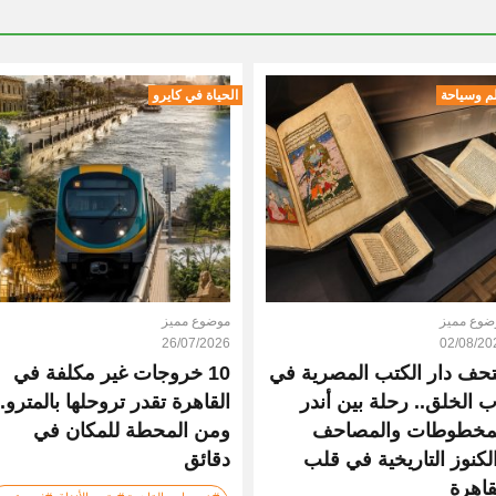
م وسياحة
الحياة في كايرو
ضوع مميز
موضوع مميز
26/07/2026
02/08/20
حف دار الكتب المصرية في
10 خروجات غير مكلفة في
ب الخلق.. رحلة بين أندر
القاهرة تقدر تروحلها بالمترو..
مخطوطات والمصاحف
ومن المحطة للمكان في
لكنوز التاريخية في قلب
دقائق
قاهرة