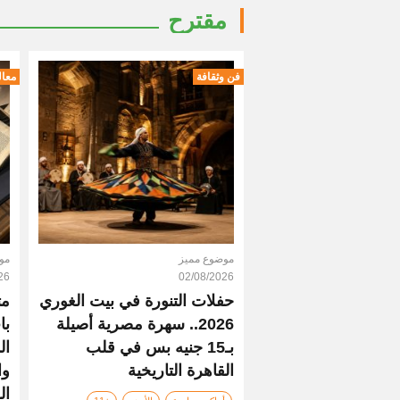
مقترح
فن وثقافة
معال
موضوع مميز
مو
26
02/08/2026
حفلات التنورة في بيت الغوري
مت
2026.. سهرة مصرية أصيلة
با
بـ15 جنيه بس في قلب
ال
القاهرة التاريخية
وا
ال