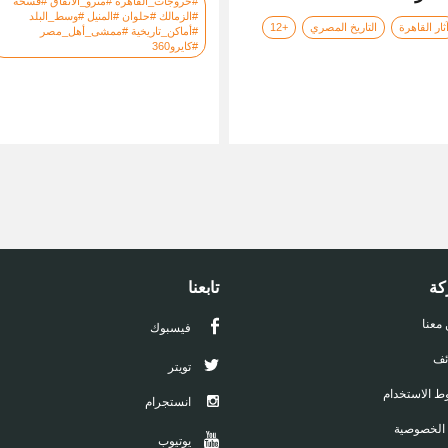
#خروجات_القاهرة #مترو_الأنفاق #فسحة
#الزمالك #حلوان #المنيل #وسط_البلد
ثار القاهرة
التاريخ المصري
+12
#أماكن_تاريخية #ممشى_أهل_مصر
#كايرو360
كة
تابعنا
 معنا
فيسبوك
ئف
تويتر
 الاستخدام
انستجرام
 الخصوصية
يوتيوب