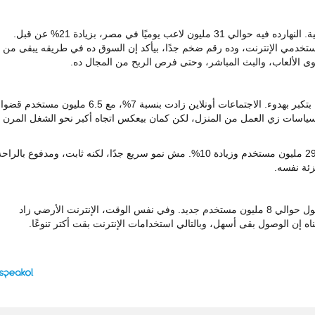
الألعاب الإلكترونية خرجت من كونها مجرد تسلية. النهارده فيه حوالي 31 مليون لاعب يوميًا في مصر، بزيادة 21% عن قبل.
جيمرز بيمثلوا حوالي 91.6% من مستخدمي الإنترنت، وده رقم ضخم جدًا، بيأكد إن السوق ده في طريقه يبقى من
وى الألعاب، والبث المباشر، وحتى فرص الربح من المجال ده.
رغم سيطرة الترفيه، لكن فيه استخدامات تانية بتكبر بهدوء. الاجتماعات أونلاين زادت بنسبة 7%، مع 6.5 مليون مستخدم قضوا
 جزئيًا بسياسات زي العمل من المنزل، لكن كمان بيعكس اتجاه أكبر نحو الشغل المرن
الأونلاين شوبينج كمان مستمر في النمو، مع 29.8 مليون مستخدم وزيادة 10%. مش نمو سريع جدًا، لكنه ثابت، ومدفوع بالراح
ئة نفسه.
الاستخدام عبر الموبايل زاد بنسبة 12%، مع دخول حوالي 8 مليون مستخدم جديد. وفي نفس الوقت، الإنترنت الأرضي زاد