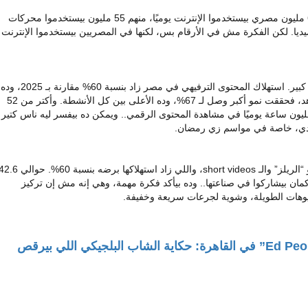
خلينا نبدأ بالأرقام اللي بتقول كتير: حوالي 65.6 مليون مصري بيستخدموا الإنترنت يوميًا، منهم 55 مليون بيستخدموا محركات
شيال ميديا. لكن الفكرة مش في الأرقام بس، لكنها في المصريين بيستخدموا الإنترنت
اللي واضح جدًا إن الترفيه في الصدارة وبفارق كبير. استهلاك المحتوى الترفيهي في مصر زاد بنسبة 60% مقارنة بـ 2025، وده
رقم ضخم. أما منصات البث زي نتفليكس وشاهد، فحققت نمو أكبر وصل لـ 67%، وده الأعلى بين كل الأنشطة. وأكتر من 52
ون مستخدم بيقضوا مع بعض حوالي 43.7 مليون ساعة يوميًا في مشاهدة المحتوى الرقمي.. ويمكن ده بيفسر ليه ناس كتير
يدي، خاصة في مواسم زي رمضان.
بعد منصات البث، بتيجي الفيديوهات القصيرة أو “الريلز” والـ short videos، واللي زاد استهلاكها برضه بنسبة 60%. حو
ان بيشاركوا في صناعتها.. وده بيأكد فكرة مهمة، وهي إنه مش إن تركيز
وهات الطويلة، وشوية لجرعات سريعة وخفيفة.
“إد بيبول – Ed People” في القاهرة: حكاية الشاب البلجيكي اللي بيرقص